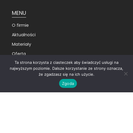
MENU
O firmie
Aktualności
Materiały
Oferta
Ta strona korzysta z ciasteczek aby świadczyć usługi na
Doradztwo
najwyższym poziomie. Dalsze korzystanie ze strony oznacza,
Asystent bezpieczeństwa
że zgadzasz się na ich użycie.
Strategie bezpieczeństwa
Zgoda
Audyty bezpieczeństwa/cyber
Zarządzanie bezpieczeństwem
Szkolenia
Kontakt