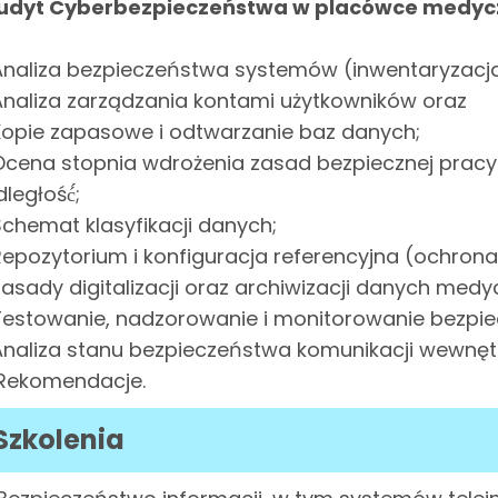
udyt Cyberbezpieczeństwa w placówce medycz
 Analiza bezpieczeństwa systemów (inwentaryzacj
 Analiza zarządzania kontami użytkowników oraz
 Kopie zapasowe i odtwarzanie baz danych;
 Ocena stopnia wdrożenia zasad bezpiecznej pracy
ległość́;
 Schemat klasyfikacji danych;
 Repozytorium i konfiguracja referencyjna (ochron
 Zasady digitalizacji oraz archiwizacji danych medy
 Testowanie, nadzorowanie i monitorowanie bezpi
 Analiza stanu bezpieczeństwa komunikacji wewnętrz
 Rekomendacje.
Szkolenia