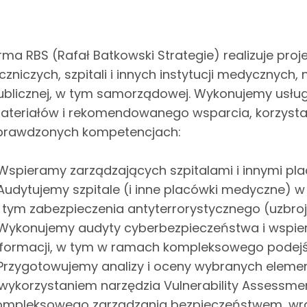
irma RBS (Rafał Batkowski Strategie) realizuje pr
eczniczych, szpitali i innych instytucji medycznych
ublicznej, w tym samorządowej. Wykonujemy usługi,
ateriałów i rekomendowanego wsparcia, korzysta
prawdzonych kompetencjach:
 Wspieramy zarządzających szpitalami i innymi pl
 Audytujemy szpitale (i inne placówki medyczne) w
 tym zabezpieczenia antyterrorystycznego (uzbro
 Wykonujemy audyty cyberbezpieczeństwa i wspi
nformacji, w tym w ramach kompleksowego podejś
 Przygotowujemy analizy i oceny wybranych elem
 wykorzystaniem narzędzia Vulnerability Assessme
ompleksowego zarządzania bezpieczeństwem, wra