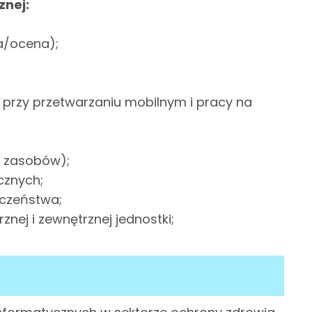
nej:
a/ocena);
 przy przetwarzaniu mobilnym i pracy na
a zasobów);
cznych;
eczeństwa;
nej i zewnętrznej jednostki;