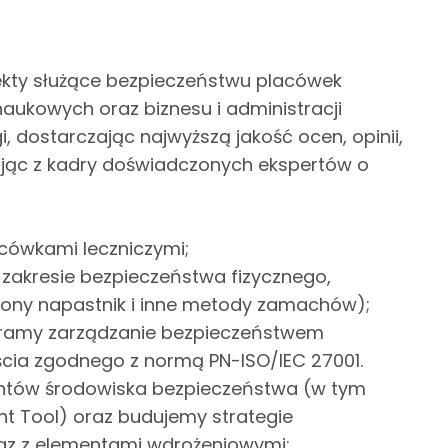
ojekty służące bezpieczeństwu placówek
, naukowych oraz biznesu i administracji
 dostarczając najwyższą jakość ocen, opinii,
jąc z kadry doświadczonych ekspertów o
acówkami leczniczymi;
 zakresie bezpieczeństwa fizycznego,
jony napastnik i inne metody zamachów);
eramy zarządzanie bezpieczeństwem
cia zgodnego z normą PN-ISO/IEC 27001.
entów środowiska bezpieczeństwa (w tym
nt Tool) oraz budujemy strategie
z z elementami wdrożeniowymi;