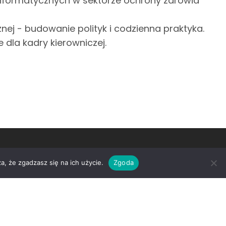
informatycznych w sektorze ochrony zdrowia
 - budowanie polityk i codzienna praktyka.
 dla kadry kierowniczej.
a, że zgadzasz się na ich użycie.
Zgoda