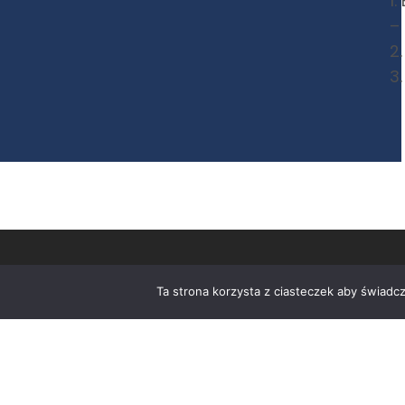
1
–
2
3
Ta strona korzysta z ciasteczek aby świadc
RBS
dr Rafał Batkowski STRATEGIE
tel. 601 244 501