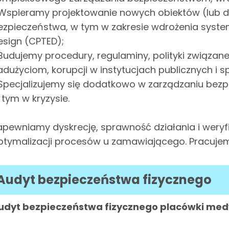
 Wspieramy projektowanie nowych obiektów (lub do
ezpieczeństwa, w tym w zakresie wdrożenia syste
esign (CPTED);
 Budujemy procedury, regulaminy, polityki związan
adużyciom, korupcji w instytucjach publicznych i
 Specjalizujemy się dodatkowo w zarządzaniu be
 tym w kryzysie.
apewniamy dyskrecję, sprawność działania i weryf
ptymalizacji procesów u zamawiającego. Pracujemy
Audyt bezpieczeństwa fizycznego
udyt bezpieczeństwa fizycznego placówki med