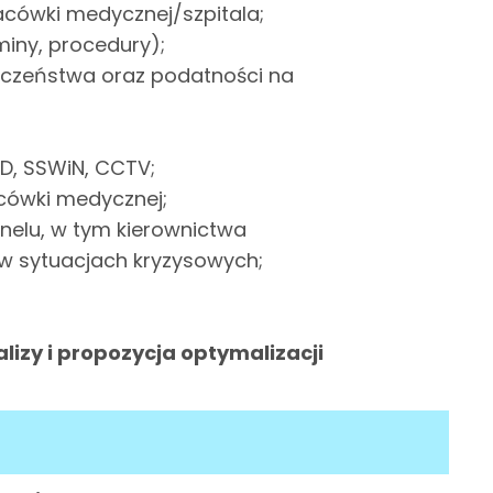
acówki medycznej/szpitala;
aminy, procedury);
ieczeństwa oraz podatności na
KD, SSWiN, CCTV;
lacówki medycznej;
nelu, w tym kierownictwa
 w sytuacjach kryzysowych;
lizy i propozycja optymalizacji