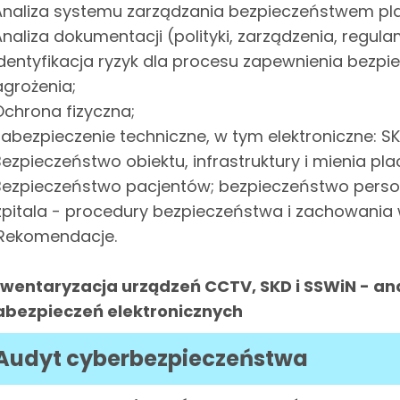
 Analiza systemu zarządzania bezpieczeństwem pl
 Analiza dokumentacji (polityki, zarządzenia, regul
 Identyfikacja ryzyk dla procesu zapewnienia bezp
agrożenia;
 Ochrona fizyczna;
 Zabezpieczenie techniczne, w tym elektroniczne: S
 Bezpieczeństwo obiektu, infrastruktury i mienia p
 Bezpieczeństwo pacjentów; bezpieczeństwo perso
zpitala - procedury bezpieczeństwa i zachowania
 Rekomendacje.
nwentaryzacja urządzeń CCTV, SKD i SSWiN - ana
abezpieczeń elektronicznych
Audyt cyberbezpieczeństwa