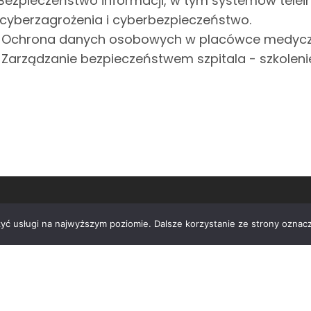
. Bezpieczeństwo informacji, w tym systemów tele
 cyberzagrożenia i cyberbezpieczeństwo.
. Ochrona danych osobowych w placówce medycznej
. Zarządzanie bezpieczeństwem szpitala - szkolenie
zyć usługi na najwyższym poziomie. Dalsze korzystanie ze strony oznacz
MENU
O firmie
Aktualności