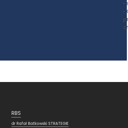
•
•
p
c
RBS
dr Rafał Batkowski STRATEGIE