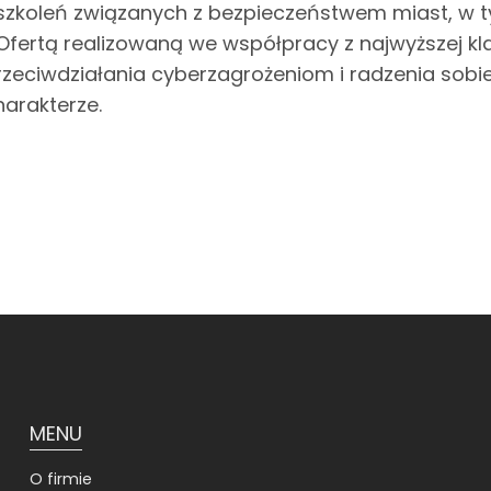
 szkoleń związanych z bezpieczeństwem miast, w t
 Ofertą realizowaną we współpracy z najwyższej k
rzeciwdziałania cyberzagrożeniom i radzenia sobie
harakterze.
MENU
O firmie