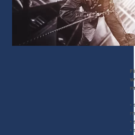
F
w
m
•
m
•
•