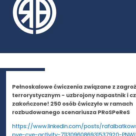
Pełnoskalowe ćwiczenia związane z zagro
terrorystycznym - uzbrojony napastnik i c
zakończone! 250 osób ćwiczyło w ramach
rozbudowanego scenariusza PRoSPeReS
https://www.linkedin.com/posts/rafalbatko
pve-cve-activity-7113096086931537920-PNWj