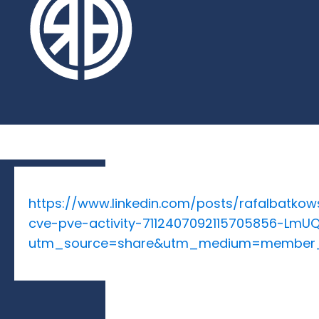
https://www.linkedin.com/posts/rafalbatko
cve-pve-activity-7112407092115705856-LmU
utm_source=share&utm_medium=member