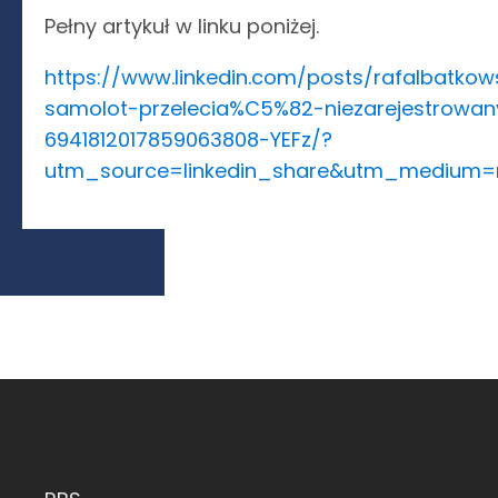
Pełny artykuł w linku poniżej.
https://www.linkedin.com/posts/rafalbat
samolot-przelecia%C5%82-niezarejestrowany
6941812017859063808-YEFz/?
utm_source=linkedin_share&utm_medium