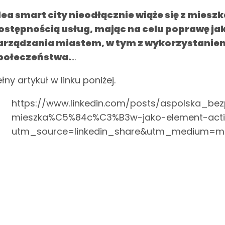
dea smart city nieodłącznie wiąże się z miesz
ostępnością usług, mając na celu poprawę ja
arządzania miastem, w tym z wykorzystaniem
połeczeństwa.
...
łny artykuł w linku poniżej.
https://www.linkedin.com/posts/aspolska_b
mieszka%C5%84c%C3%B3w-jako-element-activ
utm_source=linkedin_share&utm_medium=