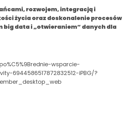
kańcami, rozwojem, integracją i
kości życia oraz doskonalenie procesów
 big data i „otwieraniem” danych dla
ezpo%C5%9Brednie-wsparcie-
ity-6944586517872832512-iPBG/?
member_desktop_web